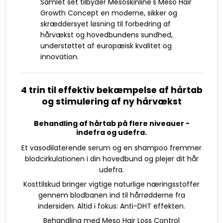
Samlet set tilbyder Mesoskinline's Meso Hair
Growth Concept en moderne, sikker og
skræddersyet løsning til forbedring af
hårvækst og hovedbundens sundhed,
understøttet af europæisk kvalitet og
innovation.
4 trin til effektiv bekæmpelse af hårtab
og stimulering af ny hårvækst
Behandling af hårtab på flere niveauer -
indefra og udefra.
Et vasodilaterende serum og en shampoo fremmer
blodcirkulationen i din hovedbund og plejer dit hår
udefra.
Kosttilskud bringer vigtige naturlige næringsstoffer
gennem blodbanen ind til hårrødderne fra
indersiden. Altid i fokus: Anti-DHT effekten.
Behandling med Meso Hair Loss Control