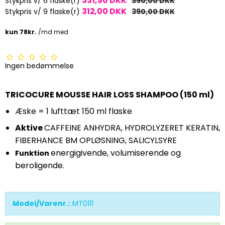
331,50 DKK
Stykpris v/ 6 flaske(r)
390,00 DKK
312,00 DKK
Stykpris v/ 9 flaske(r)
390,00 DKK
Ingen bedømmelse
TRICOCURE MOUSSE HAIR LOSS SHAMPOO (150 ml)
Æske = 1 lufttæt 150 ml flaske
Aktive
CAFFEINE ANHYDRA, HYDROLYZERET KERATIN,
FIBERHANCE BM OPLØSNING, SALICYLSYRE
energigivende, volumiserende og
Funktion
beroligende.
Model/Varenr.:
MT0111