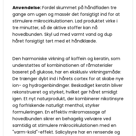
Anvendelse:
Fordel skummet på håndfladen tre
gange om ugen og massér det forsigtigt ind for at
stimulere mikrocirkulationen. Lad produktet virke i
tre minutter, så de aktive stoffer kan nå
hovedbunden. Skyl ud med varmt vand og dup
håret forsigtigt tørt med et håndklæde.
Den harmoniske virkning af koffein og keratin, som
understøttes af kombinationen af råmaterialer
baseret på glukose, har en eksklusiv virkningsmåde:
De trænger dybt ind i hårets cortex for at skabe nye
ion- og hydrogenbindinger. Beskadiget keratin bliver
rekonstrueret og styrket, hvilket gør håret smidigt
igen. Et nyt naturprodukt, der kombinerer nikotinsyre
og forfriskende naturligt menthol, styrker
formuleringen. En effektiv mikromassage af
hovedbunden sikrer en behagelig velvære ved
samtidig at stimulere mikrocirkulationen med en
"varm-kold"-effekt. Salicylsyre har en rensende og