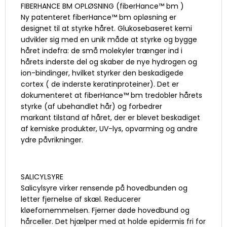
FIBERHANCE BM OPLØSNING (fiberHance™ bm )
Ny patenteret fiberHance™ bm opløsning er
designet til at styrke håret. Glukosebaseret kemi
udvikler sig med en unik måde at styrke og bygge
håret indefra: de små molekyler trænger ind i
hårets inderste del og skaber de nye hydrogen og
ion-bindinger, hvilket styrker den beskadigede
cortex ( de inderste keratinproteiner). Det er
dokumenteret at fiberHance™ bm tredobler hårets
styrke (af ubehandlet hår) og forbedrer
markant tilstand af håret, der er blevet beskadiget
af kemiske produkter, UV-lys, opvarming og andre
ydre påvrikninger.
SALICYLSYRE
Salicylsyre virker rensende på hovedbunden og
letter fjernelse af skæl. Reducerer
kløefornemmelsen. Fjerner døde hovedbund og
hårceller. Det hjælper med at holde epidermis fri for