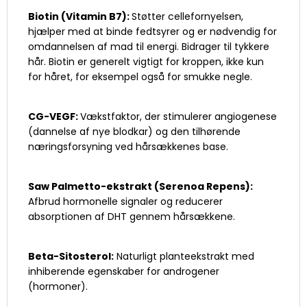
Biotin (Vitamin B7):
Støtter cellefornyelsen,
hjælper med at binde fedtsyrer og er nødvendig for
omdannelsen af mad til energi. Bidrager til tykkere
hår. Biotin er generelt vigtigt for kroppen, ikke kun
for håret, for eksempel også for smukke negle.
CG-VEGF:
Vækstfaktor, der stimulerer angiogenese
(dannelse af nye blodkar) og den tilhørende
næringsforsyning ved hårsækkenes base.
Saw Palmetto-ekstrakt (Serenoa Repens):
Afbrud hormonelle signaler og reducerer
absorptionen af DHT gennem hårsækkene.
Beta-Sitosterol:
Naturligt planteekstrakt med
inhiberende egenskaber for androgener
(hormoner).