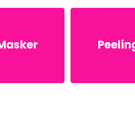
Masker
Peelin