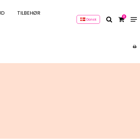
UD
TILBEHØR
0
Dansk