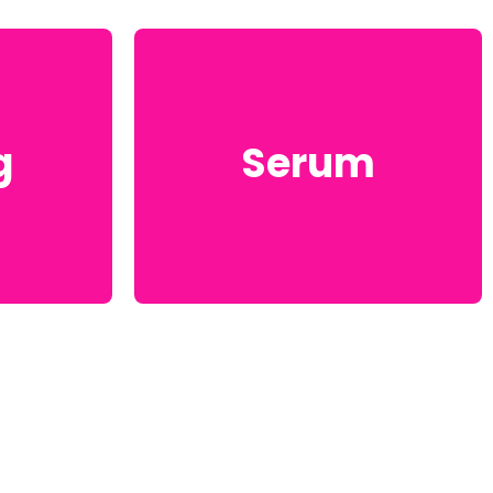
g
Serum