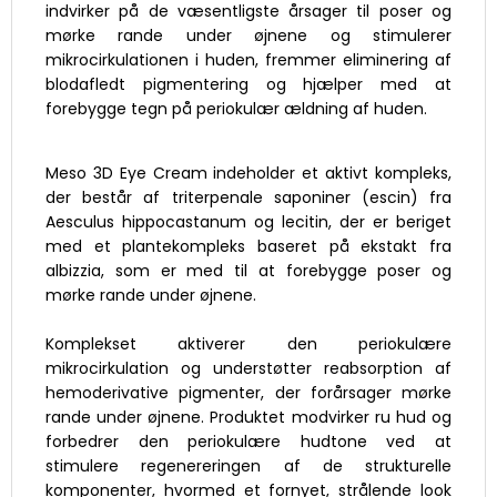
indvirker på de væsentligste årsager til poser og
mørke rande under øjnene og stimulerer
mikrocirkulationen i huden, fremmer eliminering af
blodafledt pigmentering og hjælper med at
forebygge tegn på periokulær ældning af huden.
Meso 3D Eye Cream indeholder et aktivt kompleks,
der består af triterpenale saponiner (escin) fra
Aesculus hippocastanum og lecitin, der er beriget
med et plantekompleks baseret på ekstakt fra
albizzia, som er med til at forebygge poser og
mørke rande under øjnene.
Komplekset aktiverer den periokulære
mikrocirkulation og understøtter reabsorption af
hemoderivative pigmenter, der forårsager mørke
rande under øjnene. Produktet modvirker ru hud og
forbedrer den periokulære hudtone ved at
stimulere regenereringen af de strukturelle
komponenter, hvormed et fornyet, strålende look