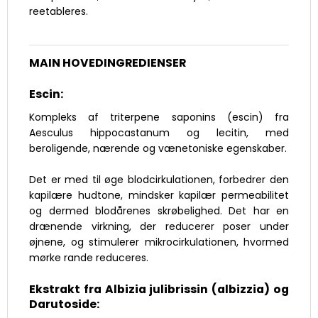
reetableres.
MAIN HOVEDINGREDIENSER
Escin:
Kompleks af triterpene saponins (escin) fra
Aesculus hippocastanum og lecitin, med
beroligende, nærende og vænetoniske egenskaber.
Det er med til øge blodcirkulationen, forbedrer den
kapilære hudtone, mindsker kapilær permeabilitet
og dermed blodårenes skrøbelighed. Det har en
drænende virkning, der reducerer poser under
øjnene, og stimulerer mikrocirkulationen, hvormed
mørke rande reduceres.
Ekstrakt fra Albizia julibrissin (albizzia) og
Darutoside: