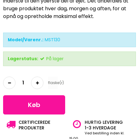
inderste til den yderste del af øjet. Det anbefales at
bruge produktet hver dag, morgen og aften, for at
opnå og opretholde maksimal effekt.
Model/Varenr.:
MST130
Lagerstatus:
På lager
flaske(r)
Køb
CERTIFICEREDE
HURTIG LEVERING
PRODUKTER
1-3 HVERDAGE
Ved bestilling inden kl.
15.00