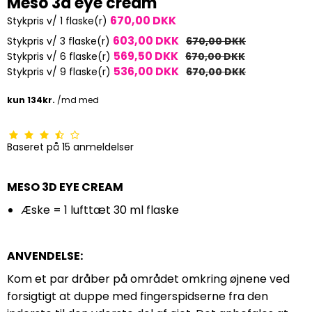
Meso 3d eye cream
670,00 DKK
Stykpris v/ 1 flaske(r)
603,00 DKK
Stykpris v/ 3 flaske(r)
670,00 DKK
569,50 DKK
Stykpris v/ 6 flaske(r)
670,00 DKK
536,00 DKK
Stykpris v/ 9 flaske(r)
670,00 DKK
Baseret på
15
anmeldelser
MESO 3D EYE CREAM
Æske = 1 lufttæt 30 ml flaske
ANVENDELSE:
Kom et par dråber på området omkring øjnene ved
forsigtigt at duppe med fingerspidserne fra den