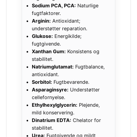
Sodium PCA, PCA:
Naturlige
fugtfaktorer.
Arginin:
Antioxidant;
understøtter reparation.
Glukose:
Energikilde;
fugtgivende.
Xanthan Gum:
Konsistens og
stabilitet.
Natriumglutamat:
Fugtbalance,
antioxidant.
Sorbitol:
Fugtbevarende.
Asparaginsyre:
Understøtter
cellefornyelse.
Ethylhexylglycerin:
Plejende,
mild konservering.
Dinatrium EDTA:
Chelator for
stabilitet.
Urea:
Fugtgivende og mildt